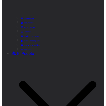
Corporación
Documentos
Recaudación
Horarios
Empleo y Formación
Plenos Municipales
Boletín «De Valde»
Contacta
El Pueblo