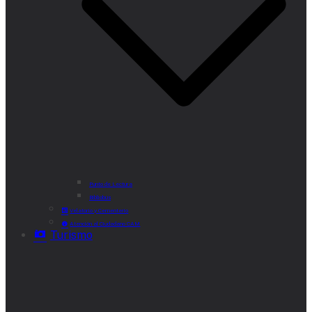
Punto de Lectura
Bibliobús
Velatorio y Cementerio
Atención al Ciudadano CAM
Turismo