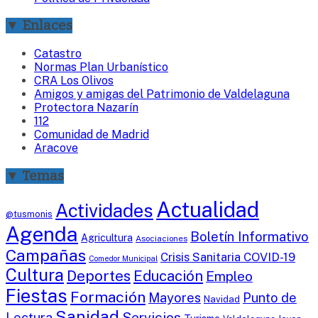
▼ Enlaces
Catastro
Normas Plan Urbanístico
CRA Los Olivos
Amigos y amigas del Patrimonio de Valdelaguna
Protectora Nazarín
112
Comunidad de Madrid
Aracove
▼ Temas
Actualidad
Actividades
@tusmonis
Agenda
Boletín Informativo
Agricultura
Asociaciones
Campañas
Crisis Sanitaria COVID-19
Comedor Municipal
Cultura
Deportes
Educación
Empleo
Fiestas
Formación
Mayores
Punto de
Navidad
Sanidad
Servicios
Lectura