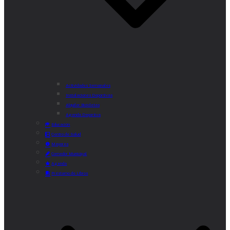
Actividades Semanales
Instalaciones Deportivas
Alquiler Bicicletas
Agenda Deportiva
Educación
Centro de Salud
Mayores
Comedor Municipal
Agenda
Préstamo de Libros