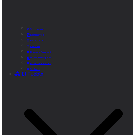
Corporación
Documentos
Recaudación
Horarios
Empleo y Formación
Plenos Municipales
Boletín «De Valde»
Contacta
El Pueblo