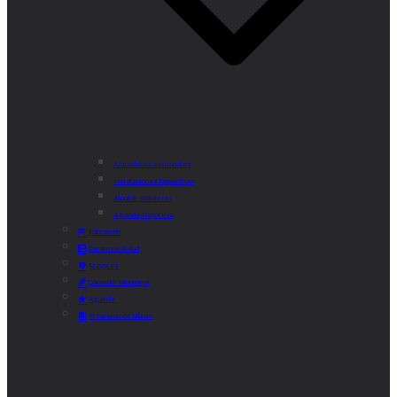
Actividades Semanales
Instalaciones Deportivas
Alquiler Bicicletas
Agenda Deportiva
Educación
Centro de Salud
Mayores
Comedor Municipal
Agenda
Préstamo de Libros