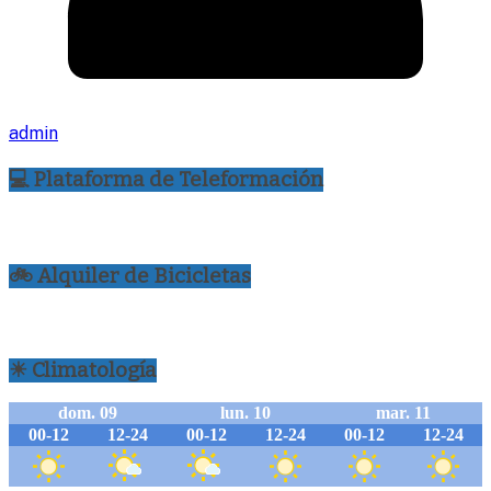
admin
💻 Plataforma de Teleformación
🚲 Alquiler de Bicicletas
☀ Climatología