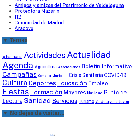
Amigos y amigas del Patrimonio de Valdelaguna
Protectora Nazarín
112
Comunidad de Madrid
Aracove
▼ Temas
Actualidad
Actividades
@tusmonis
Agenda
Boletín Informativo
Agricultura
Asociaciones
Campañas
Crisis Sanitaria COVID-19
Comedor Municipal
Cultura
Deportes
Educación
Empleo
Fiestas
Formación
Mayores
Punto de
Navidad
Sanidad
Servicios
Lectura
Turismo
Valdelaguna Joven
▼ No dejes de visitar…