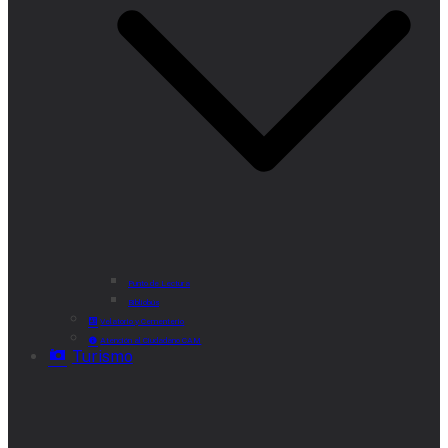
Punto de Lectura
Bibliobús
Velatorio y Cementerio
Atención al Ciudadano CAM
Turismo