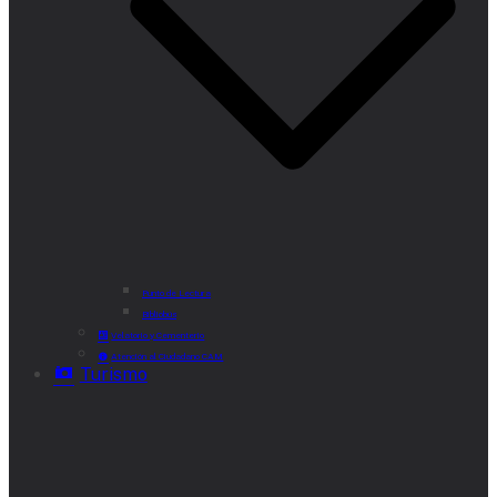
Punto de Lectura
Bibliobús
Velatorio y Cementerio
Atención al Ciudadano CAM
Turismo