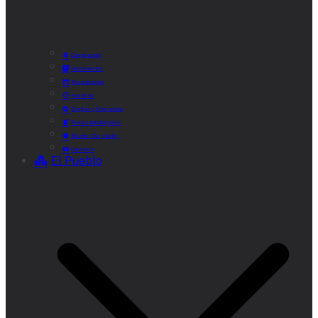
Corporación
Documentos
Recaudación
Horarios
Empleo y Formación
Plenos Municipales
Boletín «De Valde»
Contacta
El Pueblo