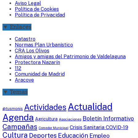
Aviso Legal
Política de Cookies
Política de Privacidad
▼ Enlaces
Catastro
Normas Plan Urbanístico
CRA Los Olivos
Amigos y amigas del Patrimonio de Valdelaguna
Protectora Nazarín
112
Comunidad de Madrid
Aracove
▼ Temas
Actualidad
Actividades
@tusmonis
Agenda
Boletín Informativo
Agricultura
Asociaciones
Campañas
Crisis Sanitaria COVID-19
Comedor Municipal
Cultura
Deportes
Educación
Empleo