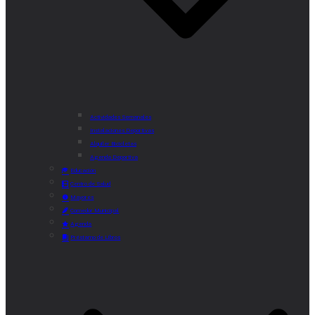
Actividades Semanales
Instalaciones Deportivas
Alquiler Bicicletas
Agenda Deportiva
Educación
Centro de Salud
Mayores
Comedor Municipal
Agenda
Préstamo de Libros