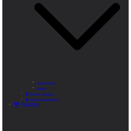
Punto de Lectura
Bibliobús
Velatorio y Cementerio
Atención al Ciudadano CAM
Turismo