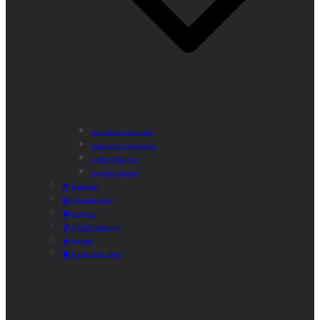
Actividades Semanales
Instalaciones Deportivas
Alquiler Bicicletas
Agenda Deportiva
Educación
Centro de Salud
Mayores
Comedor Municipal
Agenda
Préstamo de Libros