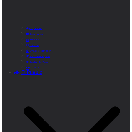
Corporación
Documentos
Recaudación
Horarios
Empleo y Formación
Plenos Municipales
Boletín «De Valde»
Contacta
El Pueblo