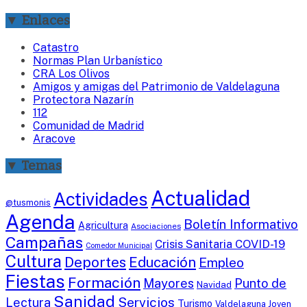
▼ Enlaces
Catastro
Normas Plan Urbanístico
CRA Los Olivos
Amigos y amigas del Patrimonio de Valdelaguna
Protectora Nazarín
112
Comunidad de Madrid
Aracove
▼ Temas
Actualidad
Actividades
@tusmonis
Agenda
Boletín Informativo
Agricultura
Asociaciones
Campañas
Crisis Sanitaria COVID-19
Comedor Municipal
Cultura
Deportes
Educación
Empleo
Fiestas
Formación
Mayores
Punto de
Navidad
Sanidad
Servicios
Lectura
Turismo
Valdelaguna Joven