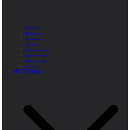
Corporación
Documentos
Recaudación
Horarios
Empleo y Formación
Plenos Municipales
Boletín «De Valde»
Contacta
El Pueblo