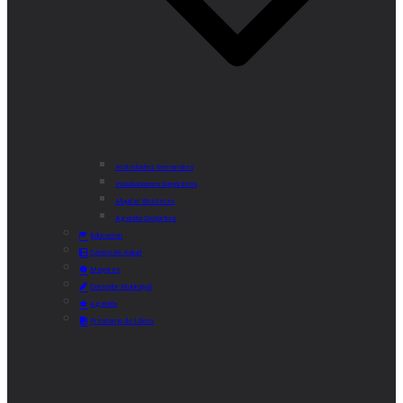
Actividades Semanales
Instalaciones Deportivas
Alquiler Bicicletas
Agenda Deportiva
Educación
Centro de Salud
Mayores
Comedor Municipal
Agenda
Préstamo de Libros