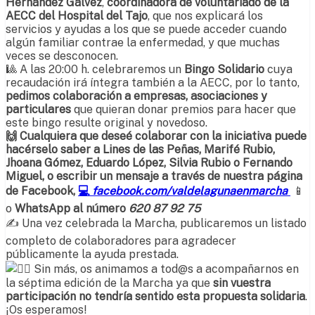
Hernández Gálvez
,
coordinadora de voluntariado de la
AECC del Hospital del Tajo
, que nos explicará los
servicios y ayudas a los que se puede acceder cuando
algún familiar contrae la enfermedad, y que muchas
veces se desconocen.
🎱 A las 20:00 h. celebraremos un
Bingo Solidario
cuya
recaudación irá íntegra también a la AECC, por lo tanto,
pedimos colaboración a empresas, asociaciones y
particulares
que quieran donar premios para hacer que
este bingo resulte original y novedoso.
🙌 Cualquiera que deseé colaborar con la iniciativa puede
hacérselo saber a Lines de las Peñas, Marifé Rubio,
Jhoana Gómez, Eduardo López, Silvia Rubio o Fernando
Miguel, o escribir un mensaje a través de nuestra página
de Facebook,
💻
facebook.com/valdelagunaenmarcha
📱
o
WhatsApp al número
620 87 92 75
✍ Una vez celebrada la Marcha, publicaremos un listado
completo de colaboradores para agradecer
públicamente la ayuda prestada.
Sin más, os animamos a tod@s a acompañarnos en
la séptima edición de la Marcha ya que
sin vuestra
participación no tendría sentido esta propuesta solidaria
.
¡Os esperamos!