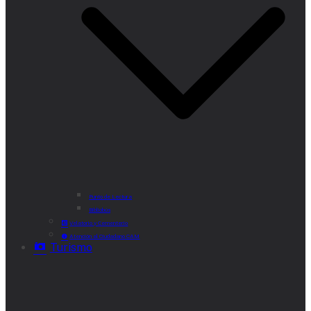
Punto de Lectura
Bibliobús
Velatorio y Cementerio
Atención al Ciudadano CAM
Turismo