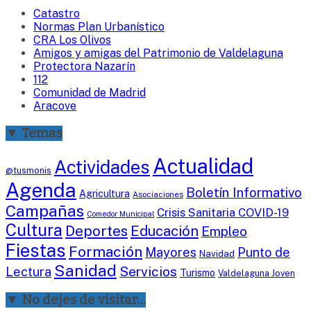
Catastro
Normas Plan Urbanístico
CRA Los Olivos
Amigos y amigas del Patrimonio de Valdelaguna
Protectora Nazarín
112
Comunidad de Madrid
Aracove
▼ Temas
Actualidad
Actividades
@tusmonis
Agenda
Boletín Informativo
Agricultura
Asociaciones
Campañas
Crisis Sanitaria COVID-19
Comedor Municipal
Cultura
Deportes
Educación
Empleo
Fiestas
Formación
Mayores
Punto de
Navidad
Sanidad
Servicios
Lectura
Turismo
Valdelaguna Joven
▼ No dejes de visitar…