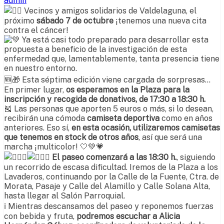
admin
Vecinos y amigos solidarios de Valdelaguna, el
próximo
sábado 7 de octubre
¡tenemos una nueva cita
contra el cáncer!
Ya está casi todo preparado para desarrollar esta
propuesta a beneficio de la investigación de esta
enfermedad que, lamentablemente, tanta presencia tiene
en nuestro entorno.
🆕🎁 Esta séptima edición viene cargada de sorpresas…
En primer lugar,
os esperamos en la Plaza para la
inscripción y recogida de donativos, de 17:30 a 18:30 h.
🎽
Las personas que aporten 5 euros o más, si lo desean,
recibirán una cómoda
camiseta deportiva
como en años
anteriores. Eso sí,
en esta ocasión, utilizaremos camisetas
que tenemos en stock de otros años
, así que será una
marcha ¡multicolor! 🤍💚💗
El paseo comenzará a las 18:30 h.
, siguiendo
un recorrido de escasa dificultad. Iremos de la Plaza a los
Lavaderos, continuando por la Calle de la Fuente, Ctra. de
Morata, Pasaje y Calle del Alamillo y Calle Solana Alta,
hasta llegar al Salón Parroquial.
ℹ Mientras descansamos del paseo y reponemos fuerzas
con bebida y fruta,
podremos escuchar a Alicia