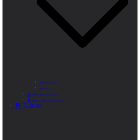
Punto de Lectura
Bibliobús
Velatorio y Cementerio
Atención al Ciudadano CAM
Turismo