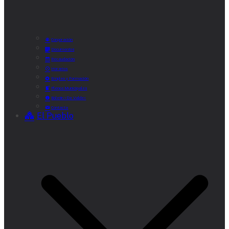
Corporación
Documentos
Recaudación
Horarios
Empleo y Formación
Plenos Municipales
Boletín «De Valde»
Contacta
El Pueblo