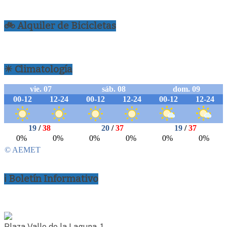
🚲 Alquiler de Bicicletas
☀ Climatología
ℹ Boletín Informativo
Plaza Valle de la Laguna, 1