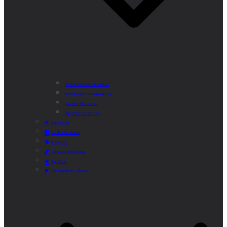
Actividades Semanales
Instalaciones Deportivas
Alquiler Bicicletas
Agenda Deportiva
Educación
Centro de Salud
Mayores
Comedor Municipal
Agenda
Préstamo de Libros