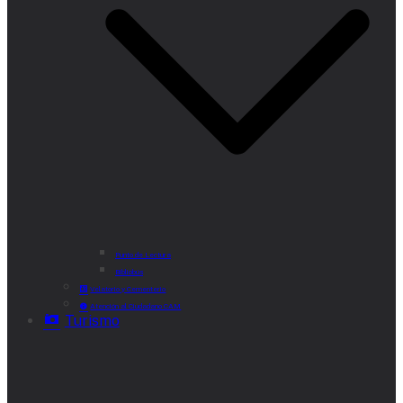
Punto de Lectura
Bibliobús
Velatorio y Cementerio
Atención al Ciudadano CAM
Turismo