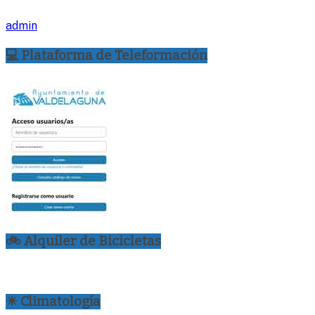
admin
💻 Plataforma de Teleformación
🚲 Alquiler de Bicicletas
☀ Climatología