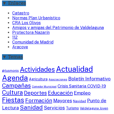
▼ Enlaces
Catastro
Normas Plan Urbanístico
CRA Los Olivos
Amigos y amigas del Patrimonio de Valdelaguna
Protectora Nazarín
112
Comunidad de Madrid
Aracove
▼ Temas
Actualidad
Actividades
@tusmonis
Agenda
Boletín Informativo
Agricultura
Asociaciones
Campañas
Crisis Sanitaria COVID-19
Comedor Municipal
Cultura
Deportes
Educación
Empleo
Fiestas
Formación
Mayores
Punto de
Navidad
Sanidad
Servicios
Lectura
Turismo
Valdelaguna Joven