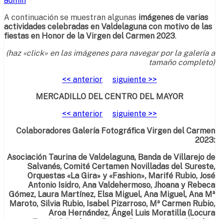
admin
A continuación se muestran algunas
imágenes de varias
actividades celebradas en Valdelaguna con motivo de las
fiestas en Honor de la Virgen del Carmen 2023
.
(haz «click» en las imágenes para navegar por la galería a
tamaño completo)
<< anterior
siguiente >>
MERCADILLO DEL CENTRO DEL MAYOR
<< anterior
siguiente >>
Colaboradores Galería Fotográfica Virgen del Carmen
2023:
Asociación Taurina de Valdelaguna, Banda de Villarejo de
Salvanés, Comité Certamen Novilladas del Sureste,
Orquestas «La Gira» y «Fashion», Marifé Rubio, José
Antonio Isidro,
Ana Valdehermoso, Jhoana y Rebeca
Gómez, Laura Martínez,
E
lsa Miguel, Ana Miguel, Ana Mª
Maroto, Silvia Rubio, Isabel Pizarroso, Mª Carmen Rubio,
Aroa Hernández, Ángel Luis Moratilla (Locura