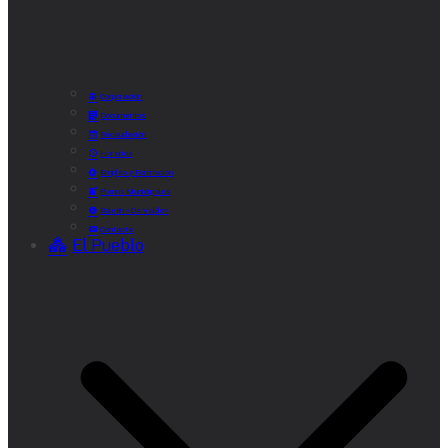
Corporación
Documentos
Recaudación
Horarios
Empleo y Formación
Plenos Municipales
Boletín «De Valde»
Contacta
El Pueblo