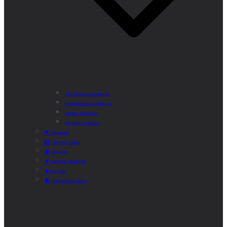
Actividades Semanales
Instalaciones Deportivas
Alquiler Bicicletas
Agenda Deportiva
Educación
Centro de Salud
Mayores
Comedor Municipal
Agenda
Préstamo de Libros