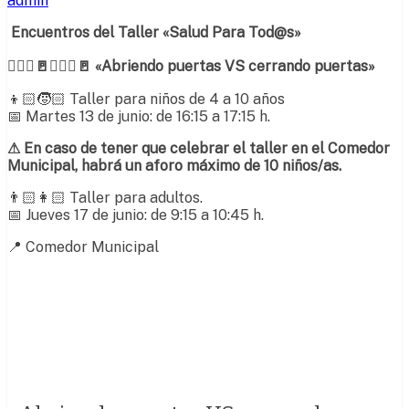
admin
Encuentros del Taller «Salud Para Tod@s»
🚶🏻‍♀️🚪🚶🏻‍♂️🚪 «Abriendo puertas VS cerrando puertas»
👦🏻
🧒🏻
Taller para niños de 4 a 10 años
📅
Martes 13 de junio: de 16:15 a 17:15 h.
⚠
En caso de tener que celebrar el taller en el Comedor
Municipal, habrá un aforo máximo de 10 niños/as.
👨🏻
👩🏻
Taller para adultos.
📅
Jueves 17 de junio: de 9:15 a 10:45 h.
📍
Comedor Municipal