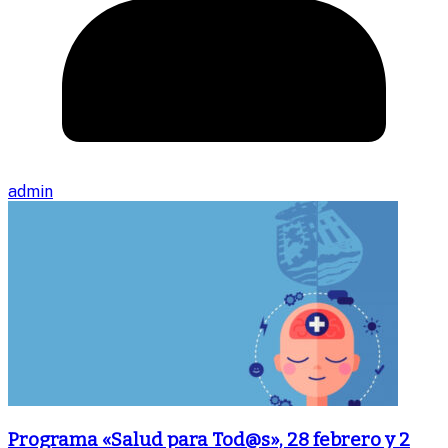
admin
Programa «Salud para Tod@s», 28 febrero y 2