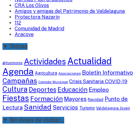
CRA Los Olivos
Amigos y amigas del Patrimonio de Valdelaguna
Protectora Nazarín
112
Comunidad de Madrid
Aracove
▼ Temas
Actualidad
Actividades
@tusmonis
Agenda
Boletín Informativo
Agricultura
Asociaciones
Campañas
Crisis Sanitaria COVID-19
Comedor Municipal
Cultura
Deportes
Educación
Empleo
Fiestas
Formación
Mayores
Punto de
Navidad
Sanidad
Servicios
Lectura
Turismo
Valdelaguna Joven
▼ No dejes de visitar…