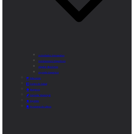
Actividades Semanales
Instalaciones Deportivas
Alquiler Bicicletas
Agenda Deportiva
Educación
Centro de Salud
Mayores
Comedor Municipal
Agenda
Préstamo de Libros