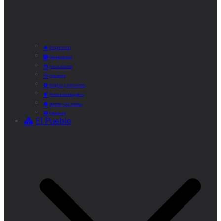
Corporación
Documentos
Recaudación
Horarios
Empleo y Formación
Plenos Municipales
Boletín «De Valde»
Contacta
El Pueblo