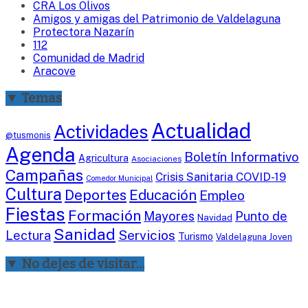
CRA Los Olivos
Amigos y amigas del Patrimonio de Valdelaguna
Protectora Nazarín
112
Comunidad de Madrid
Aracove
▼ Temas
Actualidad
Actividades
@tusmonis
Agenda
Boletín Informativo
Agricultura
Asociaciones
Campañas
Crisis Sanitaria COVID-19
Comedor Municipal
Cultura
Deportes
Educación
Empleo
Fiestas
Formación
Mayores
Punto de
Navidad
Sanidad
Servicios
Lectura
Turismo
Valdelaguna Joven
▼ No dejes de visitar…