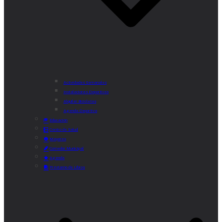
Actividades Semanales
Instalaciones Deportivas
Alquiler Bicicletas
Agenda Deportiva
Educación
Centro de Salud
Mayores
Comedor Municipal
Agenda
Préstamo de Libros