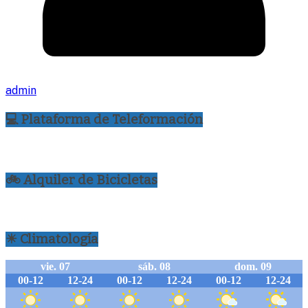
admin
💻 Plataforma de Teleformación
🚲 Alquiler de Bicicletas
☀ Climatología