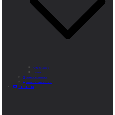
Punto de Lectura
Bibliobús
Velatorio y Cementerio
Atención al Ciudadano CAM
Turismo