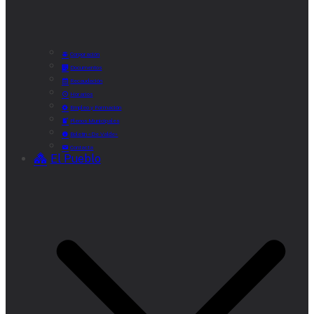
Corporación
Documentos
Recaudación
Horarios
Empleo y Formación
Plenos Municipales
Boletín «De Valde»
Contacta
El Pueblo