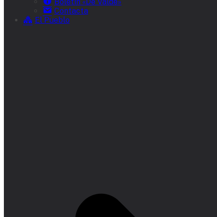
Boletín «De Valde»
Contacta
El Pueblo