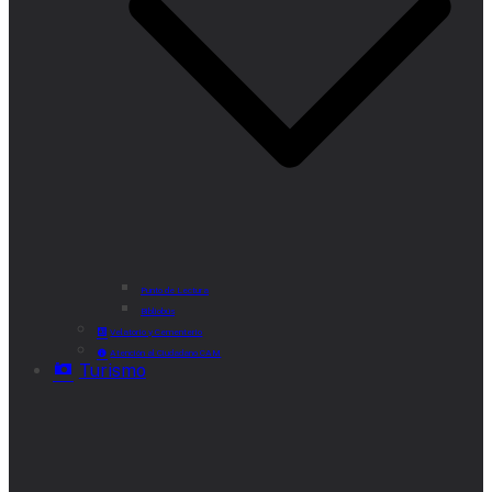
Punto de Lectura
Bibliobús
Velatorio y Cementerio
Atención al Ciudadano CAM
Turismo