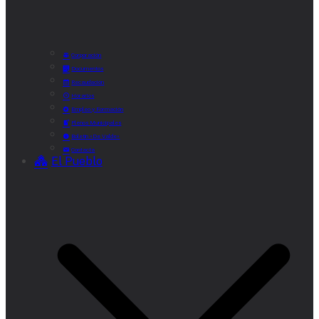
Corporación
Documentos
Recaudación
Horarios
Empleo y Formación
Plenos Municipales
Boletín «De Valde»
Contacta
El Pueblo