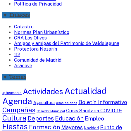
Política de Privacidad
▼ Enlaces
Catastro
Normas Plan Urbanístico
CRA Los Olivos
Amigos y amigas del Patrimonio de Valdelaguna
Protectora Nazarín
112
Comunidad de Madrid
Aracove
▼ Temas
Actualidad
Actividades
@tusmonis
Agenda
Boletín Informativo
Agricultura
Asociaciones
Campañas
Crisis Sanitaria COVID-19
Comedor Municipal
Cultura
Deportes
Educación
Empleo
Fiestas
Formación
Mayores
Punto de
Navidad