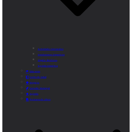
Actividades Semanales
Instalaciones Deportivas
Alquiler Bicicletas
Agenda Deportiva
Educación
Centro de Salud
Mayores
Comedor Municipal
Agenda
Préstamo de Libros