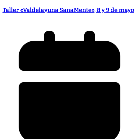
Taller «Valdelaguna SanaMente», 8 y 9 de mayo