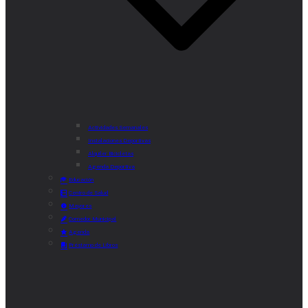
Actividades Semanales
Instalaciones Deportivas
Alquiler Bicicletas
Agenda Deportiva
Educación
Centro de Salud
Mayores
Comedor Municipal
Agenda
Préstamo de Libros