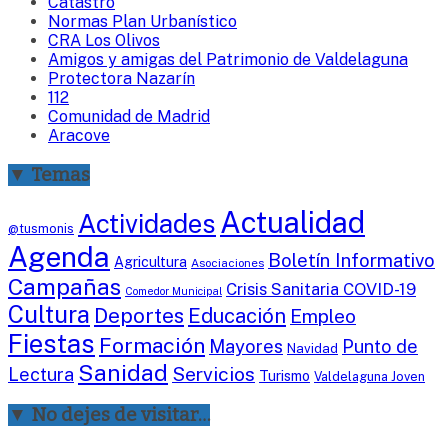
Catastro
Normas Plan Urbanístico
CRA Los Olivos
Amigos y amigas del Patrimonio de Valdelaguna
Protectora Nazarín
112
Comunidad de Madrid
Aracove
▼ Temas
Actualidad
Actividades
@tusmonis
Agenda
Boletín Informativo
Agricultura
Asociaciones
Campañas
Crisis Sanitaria COVID-19
Comedor Municipal
Cultura
Deportes
Educación
Empleo
Fiestas
Formación
Mayores
Punto de
Navidad
Sanidad
Servicios
Lectura
Turismo
Valdelaguna Joven
▼ No dejes de visitar…