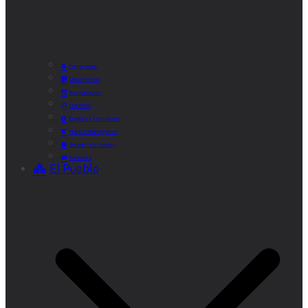
Corporación
Documentos
Recaudación
Horarios
Empleo y Formación
Plenos Municipales
Boletín «De Valde»
Contacta
El Pueblo