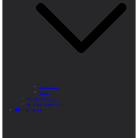
Punto de Lectura
Bibliobús
Velatorio y Cementerio
Atención al Ciudadano CAM
Turismo