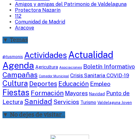
Amigos y amigas del Patrimonio de Valdelaguna
Protectora Nazarín
112
Comunidad de Madrid
Aracove
▼ Temas
Actualidad
Actividades
@tusmonis
Agenda
Boletín Informativo
Agricultura
Asociaciones
Campañas
Crisis Sanitaria COVID-19
Comedor Municipal
Cultura
Deportes
Educación
Empleo
Fiestas
Formación
Mayores
Punto de
Navidad
Sanidad
Servicios
Lectura
Turismo
Valdelaguna Joven
▼ No dejes de visitar…