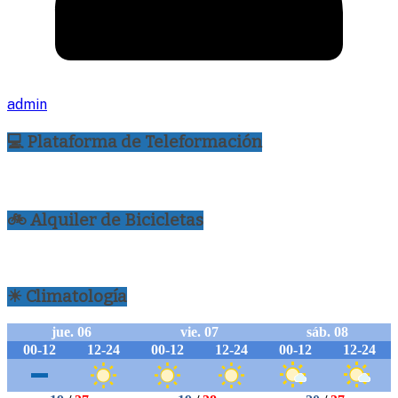
admin
💻 Plataforma de Teleformación
🚲 Alquiler de Bicicletas
☀ Climatología