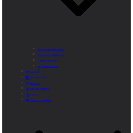
Actividades Semanales
Instalaciones Deportivas
Alquiler Bicicletas
Agenda Deportiva
Educación
Centro de Salud
Mayores
Comedor Municipal
Agenda
Préstamo de Libros