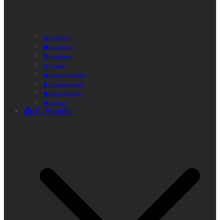
Corporación
Documentos
Recaudación
Horarios
Empleo y Formación
Plenos Municipales
Boletín «De Valde»
Contacta
El Pueblo