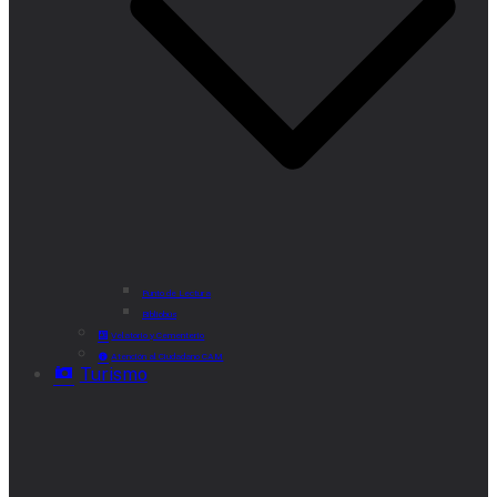
Punto de Lectura
Bibliobús
Velatorio y Cementerio
Atención al Ciudadano CAM
Turismo