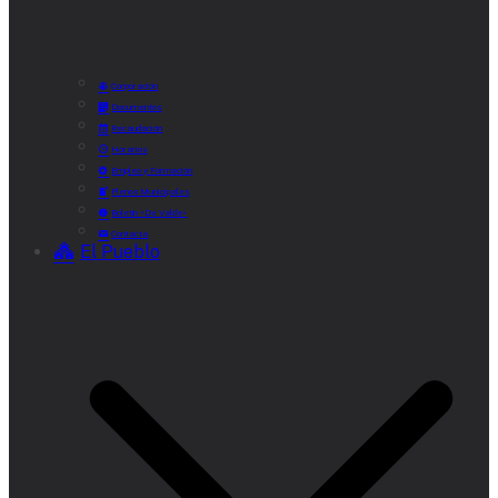
Corporación
Documentos
Recaudación
Horarios
Empleo y Formación
Plenos Municipales
Boletín «De Valde»
Contacta
El Pueblo