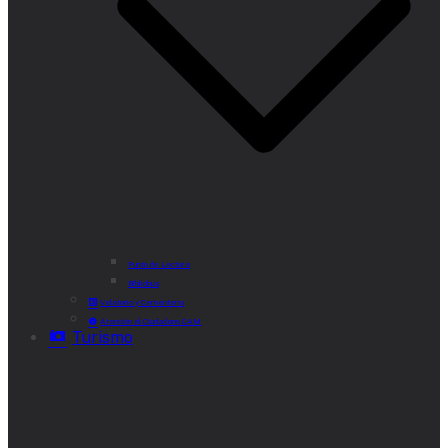
Punto de Lectura
Bibliobús
Velatorio y Cementerio
Atención al Ciudadano CAM
Turismo