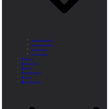
Actividades Semanales
Instalaciones Deportivas
Alquiler Bicicletas
Agenda Deportiva
Educación
Centro de Salud
Mayores
Comedor Municipal
Agenda
Préstamo de Libros