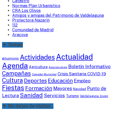
Catastro
Normas Plan Urbanístico
CRA Los Olivos
Amigos y amigas del Patrimonio de Valdelaguna
Protectora Nazarín
112
Comunidad de Madrid
Aracove
▼ Temas
Actualidad
Actividades
@tusmonis
Agenda
Boletín Informativo
Agricultura
Asociaciones
Campañas
Crisis Sanitaria COVID-19
Comedor Municipal
Cultura
Deportes
Educación
Empleo
Fiestas
Formación
Mayores
Punto de
Navidad
Sanidad
Servicios
Lectura
Turismo
Valdelaguna Joven
▼ No dejes de visitar…