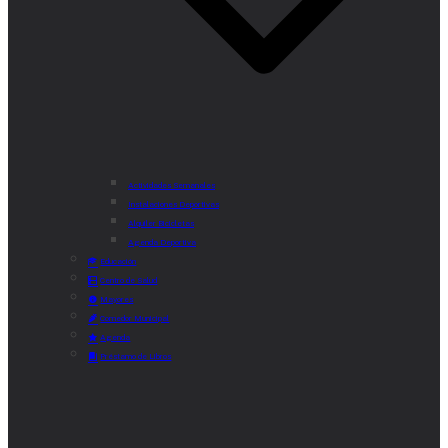
Actividades Semanales
Instalaciones Deportivas
Alquiler Bicicletas
Agenda Deportiva
Educación
Centro de Salud
Mayores
Comedor Municipal
Agenda
Préstamo de Libros