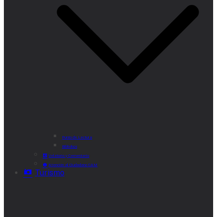
Punto de Lectura
Bibliobús
Velatorio y Cementerio
Atención al Ciudadano CAM
Turismo