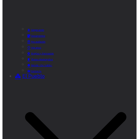
Corporación
Documentos
Recaudación
Horarios
Empleo y Formación
Plenos Municipales
Boletín «De Valde»
Contacta
El Pueblo