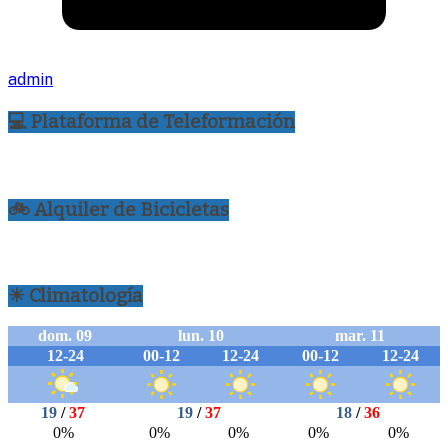
admin
💻 Plataforma de Teleformación
🚲 Alquiler de Bicicletas
☀ Climatología