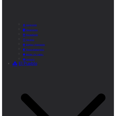
Corporación
Documentos
Recaudación
Horarios
Empleo y Formación
Plenos Municipales
Boletín «De Valde»
Contacta
El Pueblo