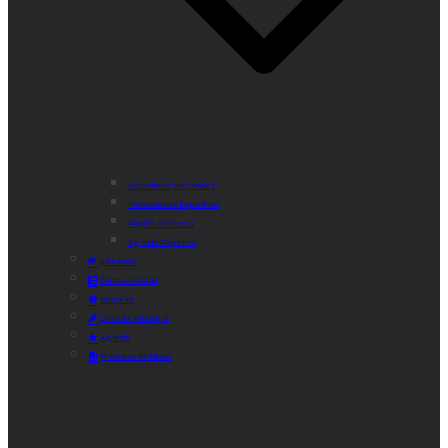
Actividades Semanales
Instalaciones Deportivas
Alquiler Bicicletas
Agenda Deportiva
Educación
Centro de Salud
Mayores
Comedor Municipal
Agenda
Préstamo de Libros