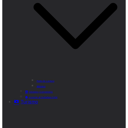
Punto de Lectura
Bibliobús
Velatorio y Cementerio
Atención al Ciudadano CAM
Turismo