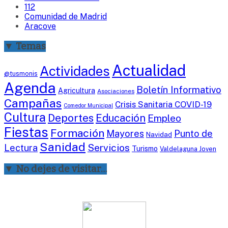
112
Comunidad de Madrid
Aracove
▼ Temas
Actualidad
Actividades
@tusmonis
Agenda
Boletín Informativo
Agricultura
Asociaciones
Campañas
Crisis Sanitaria COVID-19
Comedor Municipal
Cultura
Deportes
Educación
Empleo
Fiestas
Formación
Mayores
Punto de
Navidad
Sanidad
Servicios
Lectura
Turismo
Valdelaguna Joven
▼ No dejes de visitar…