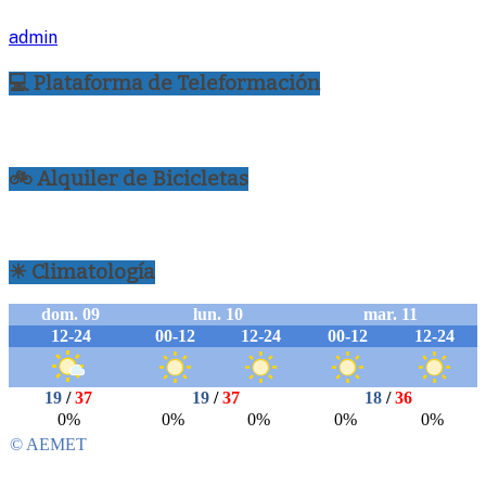
admin
💻 Plataforma de Teleformación
🚲 Alquiler de Bicicletas
☀ Climatología