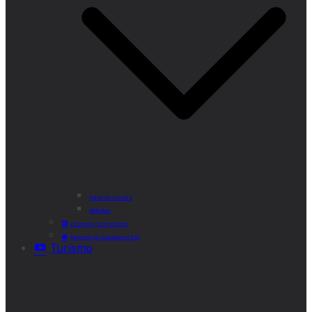
Punto de Lectura
Bibliobús
Velatorio y Cementerio
Atención al Ciudadano CAM
Turismo