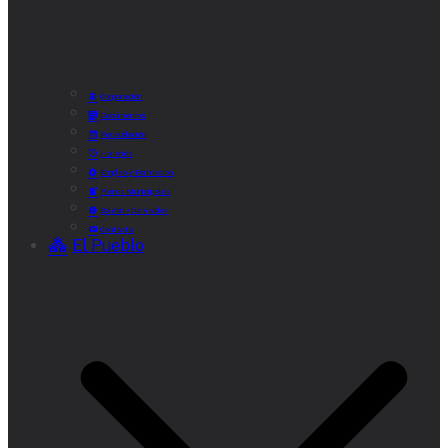
Corporación
Documentos
Recaudación
Horarios
Empleo y Formación
Plenos Municipales
Boletín «De Valde»
Contacta
El Pueblo