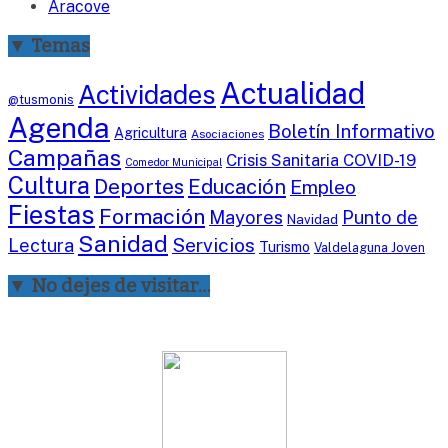
Aracove
▼ Temas
Actualidad
Actividades
@tusmonis
Agenda
Boletín Informativo
Agricultura
Asociaciones
Campañas
Crisis Sanitaria COVID-19
Comedor Municipal
Cultura
Deportes
Educación
Empleo
Fiestas
Formación
Mayores
Punto de
Navidad
Sanidad
Servicios
Lectura
Turismo
Valdelaguna Joven
▼ No dejes de visitar…