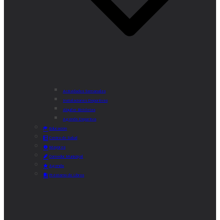
Actividades Semanales
Instalaciones Deportivas
Alquiler Bicicletas
Agenda Deportiva
Educación
Centro de Salud
Mayores
Comedor Municipal
Agenda
Préstamo de Libros