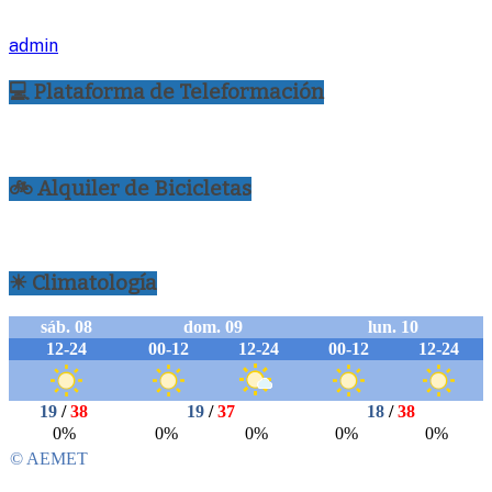
admin
💻 Plataforma de Teleformación
🚲 Alquiler de Bicicletas
☀ Climatología