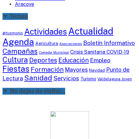
Aracove
▼ Temas
Actualidad
Actividades
@tusmonis
Agenda
Boletín Informativo
Agricultura
Asociaciones
Campañas
Crisis Sanitaria COVID-19
Comedor Municipal
Cultura
Deportes
Educación
Empleo
Fiestas
Formación
Mayores
Punto de
Navidad
Sanidad
Servicios
Lectura
Turismo
Valdelaguna Joven
▼ No dejes de visitar…