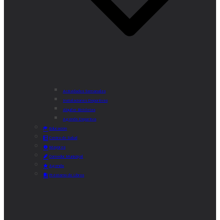
Actividades Semanales
Instalaciones Deportivas
Alquiler Bicicletas
Agenda Deportiva
Educación
Centro de Salud
Mayores
Comedor Municipal
Agenda
Préstamo de Libros