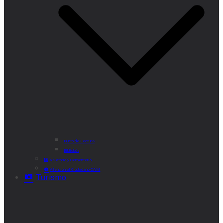
Punto de Lectura
Bibliobús
Velatorio y Cementerio
Atención al Ciudadano CAM
Turismo