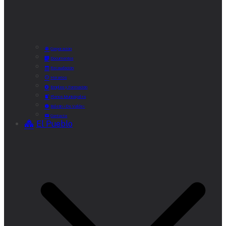
Corporación
Documentos
Recaudación
Horarios
Empleo y Formación
Plenos Municipales
Boletín «De Valde»
Contacta
El Pueblo