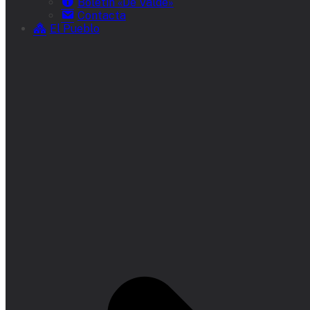
Boletín «De Valde»
Contacta
El Pueblo