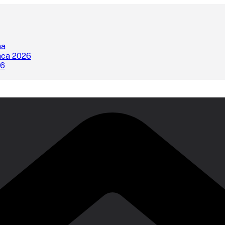
na
nca 2026
26