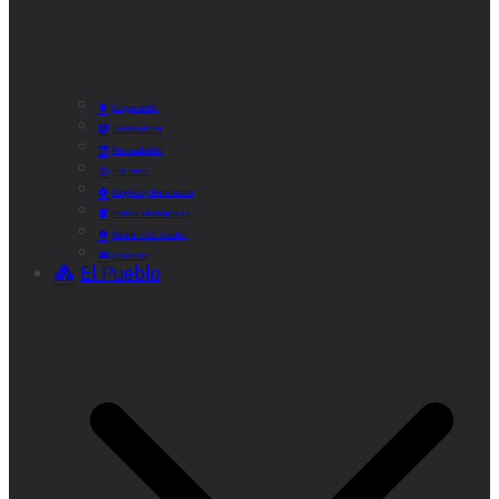
Corporación
Documentos
Recaudación
Horarios
Empleo y Formación
Plenos Municipales
Boletín «De Valde»
Contacta
El Pueblo