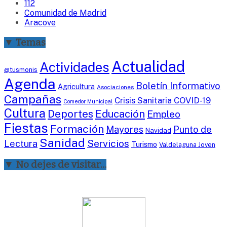
112
Comunidad de Madrid
Aracove
▼ Temas
Actualidad
Actividades
@tusmonis
Agenda
Boletín Informativo
Agricultura
Asociaciones
Campañas
Crisis Sanitaria COVID-19
Comedor Municipal
Cultura
Deportes
Educación
Empleo
Fiestas
Formación
Mayores
Punto de
Navidad
Sanidad
Servicios
Lectura
Turismo
Valdelaguna Joven
▼ No dejes de visitar…