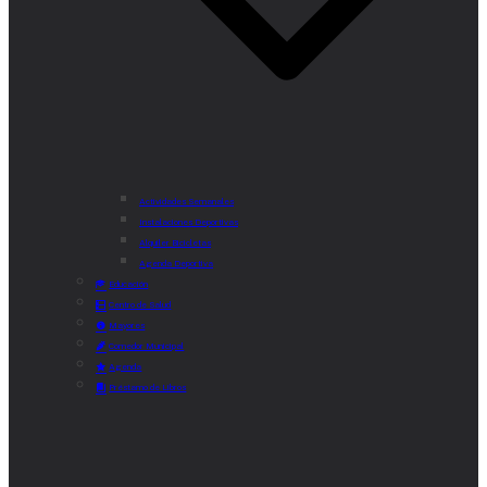
Actividades Semanales
Instalaciones Deportivas
Alquiler Bicicletas
Agenda Deportiva
Educación
Centro de Salud
Mayores
Comedor Municipal
Agenda
Préstamo de Libros