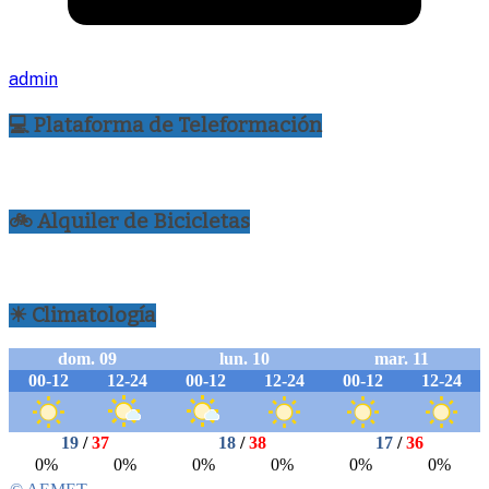
admin
💻 Plataforma de Teleformación
🚲 Alquiler de Bicicletas
☀ Climatología