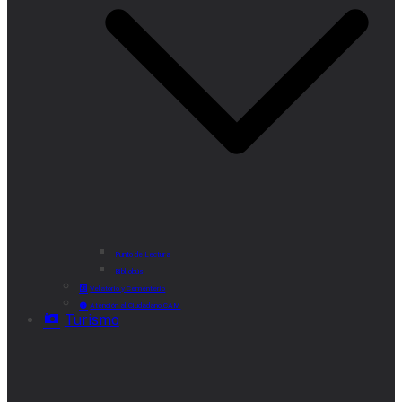
Punto de Lectura
Bibliobús
Velatorio y Cementerio
Atención al Ciudadano CAM
Turismo