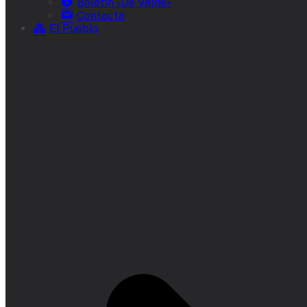
Boletín «De Valde»
Contacta
El Pueblo