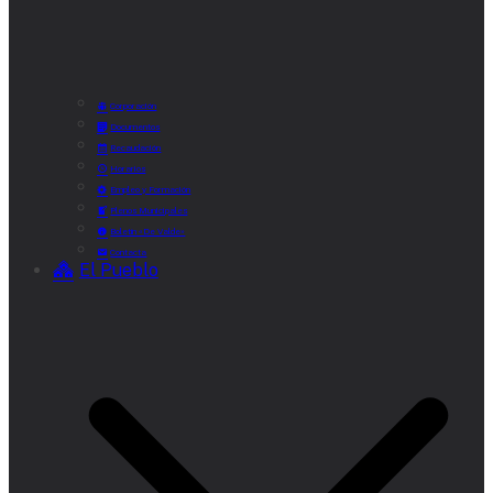
Corporación
Documentos
Recaudación
Horarios
Empleo y Formación
Plenos Municipales
Boletín «De Valde»
Contacta
El Pueblo