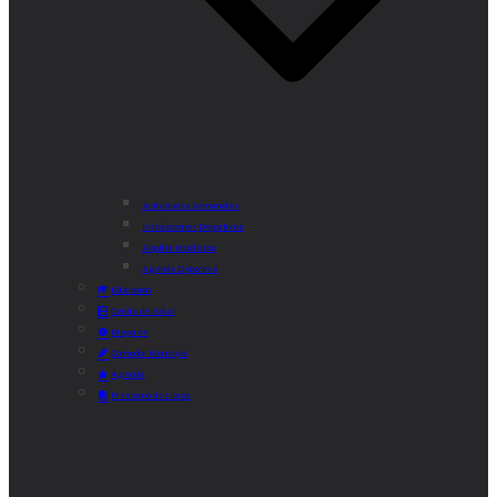
Actividades Semanales
Instalaciones Deportivas
Alquiler Bicicletas
Agenda Deportiva
Educación
Centro de Salud
Mayores
Comedor Municipal
Agenda
Préstamo de Libros