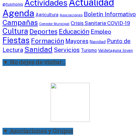
Actualidad
Actividades
@tusmonis
Agenda
Boletín Informativo
Agricultura
Asociaciones
Campañas
Crisis Sanitaria COVID-19
Comedor Municipal
Cultura
Deportes
Educación
Empleo
Fiestas
Formación
Mayores
Punto de
Navidad
Sanidad
Servicios
Lectura
Turismo
Valdelaguna Joven
▼ No dejes de visitar…
▼ Asociaciones y Grupos