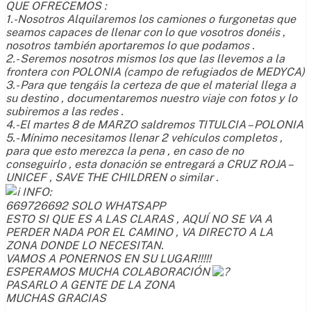
QUE OFRECEMOS :
1.-Nosotros Alquilaremos los camiones o furgonetas que
seamos capaces de llenar con lo que vosotros donéis ,
nosotros también aportaremos lo que podamos .
2.- Seremos nosotros mismos los que las llevemos a la
frontera con POLONIA (campo de refugiados de MEDYCA)
3.- Para que tengáis la certeza de que el material llega a
su destino , documentaremos nuestro viaje con fotos y lo
subiremos a las redes .
4.-El martes 8 de MARZO saldremos TITULCIA – POLONIA
5.- Mínimo necesitamos llenar 2 vehículos completos ,
para que esto merezca la pena , en caso de no
conseguirlo , esta donación se entregará a CRUZ ROJA –
UNICEF , SAVE THE CHILDREN o similar .
INFO:
669726692 SOLO WHATSAPP
ESTO SI QUE ES A LAS CLARAS , AQUÍ NO SE VA A
PERDER NADA POR EL CAMINO , VA DIRECTO A LA
ZONA DONDE LO NECESITAN.
VAMOS A PONERNOS EN SU LUGAR!!!!!
ESPERAMOS MUCHA COLABORACIÓN
PASARLO A GENTE DE LA ZONA
MUCHAS GRACIAS