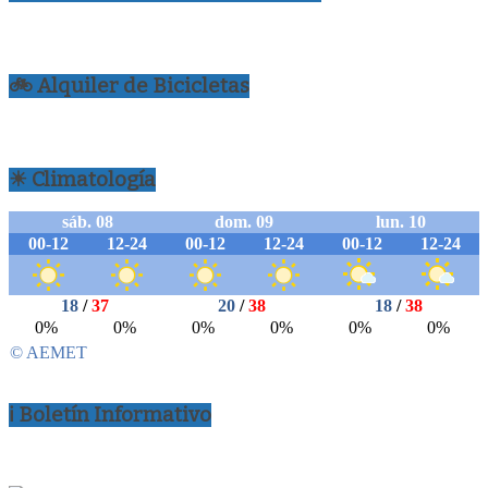
🚲 Alquiler de Bicicletas
☀ Climatología
ℹ Boletín Informativo