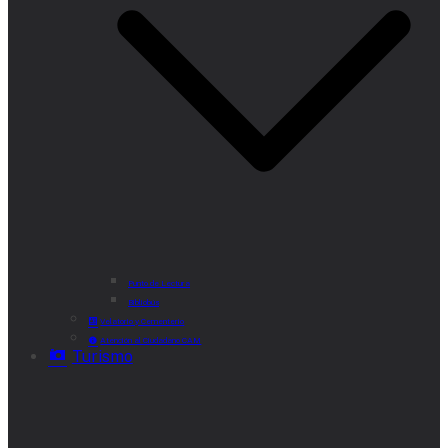
Punto de Lectura
Bibliobús
Velatorio y Cementerio
Atención al Ciudadano CAM
Turismo