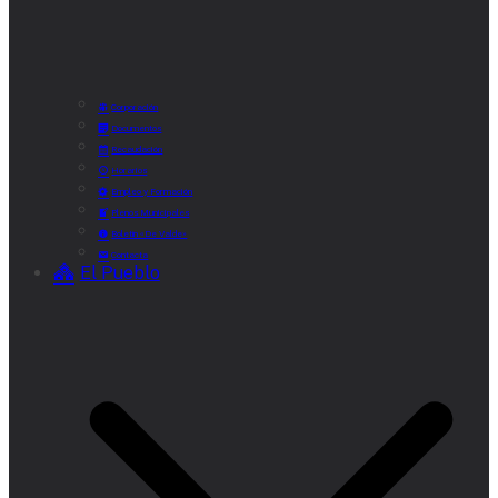
Corporación
Documentos
Recaudación
Horarios
Empleo y Formación
Plenos Municipales
Boletín «De Valde»
Contacta
El Pueblo