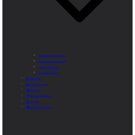
Actividades Semanales
Instalaciones Deportivas
Alquiler Bicicletas
Agenda Deportiva
Educación
Centro de Salud
Mayores
Comedor Municipal
Agenda
Préstamo de Libros