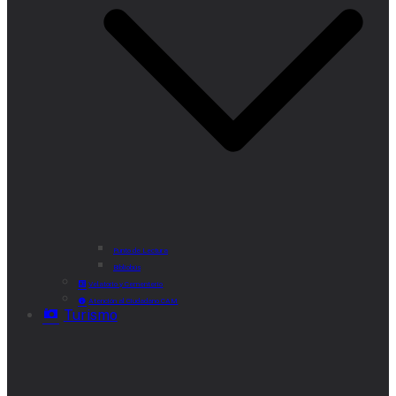
Punto de Lectura
Bibliobús
Velatorio y Cementerio
Atención al Ciudadano CAM
Turismo