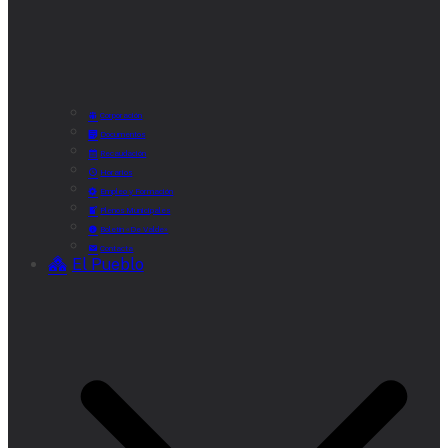
Corporación
Documentos
Recaudación
Horarios
Empleo y Formación
Plenos Municipales
Boletín «De Valde»
Contacta
El Pueblo