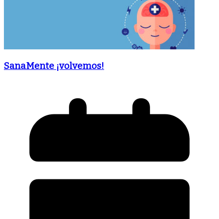
SanaMente ¡volvemos!