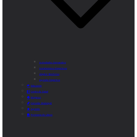
Actividades Semanales
Instalaciones Deportivas
Alquiler Bicicletas
Agenda Deportiva
Educación
Centro de Salud
Mayores
Comedor Municipal
Agenda
Préstamo de Libros