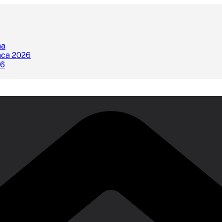
na
nca 2026
26