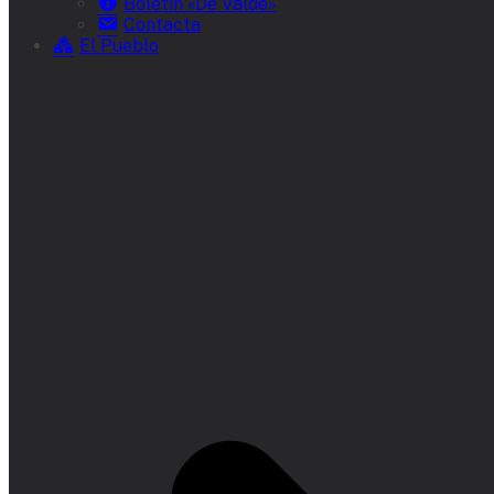
Boletín «De Valde»
Contacta
El Pueblo