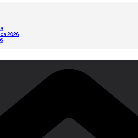
na
nca 2026
26