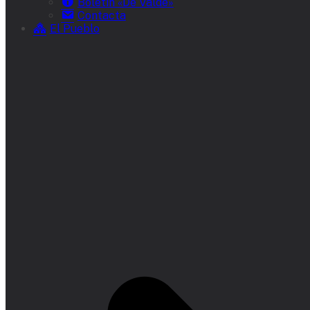
Boletín «De Valde»
Contacta
El Pueblo