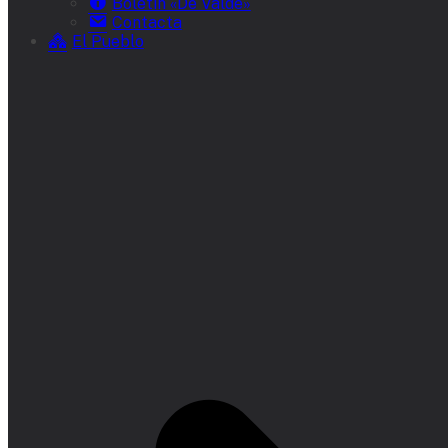
Boletín «De Valde»
Contacta
El Pueblo