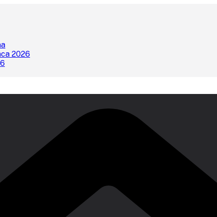
na
nca 2026
26