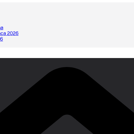
na
nca 2026
26