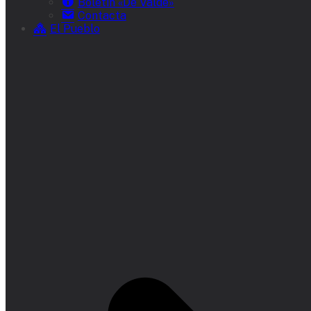
Boletín «De Valde»
Contacta
El Pueblo