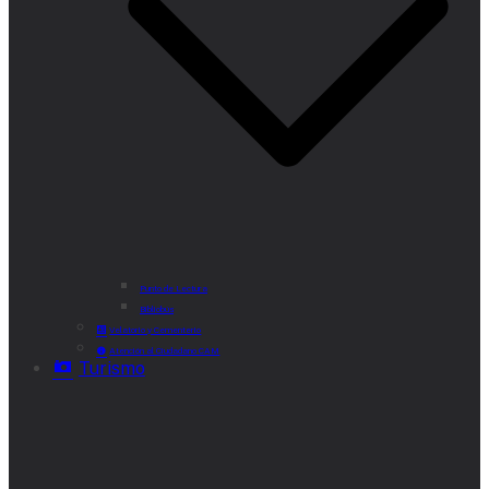
Punto de Lectura
Bibliobús
Velatorio y Cementerio
Atención al Ciudadano CAM
Turismo