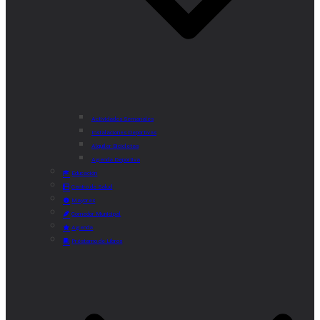
Actividades Semanales
Instalaciones Deportivas
Alquiler Bicicletas
Agenda Deportiva
Educación
Centro de Salud
Mayores
Comedor Municipal
Agenda
Préstamo de Libros