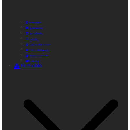
Corporación
Documentos
Recaudación
Horarios
Empleo y Formación
Plenos Municipales
Boletín «De Valde»
Contacta
El Pueblo