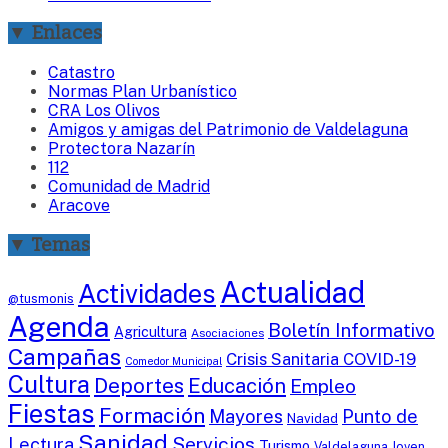
▼ Enlaces
Catastro
Normas Plan Urbanístico
CRA Los Olivos
Amigos y amigas del Patrimonio de Valdelaguna
Protectora Nazarín
112
Comunidad de Madrid
Aracove
▼ Temas
Actualidad
Actividades
@tusmonis
Agenda
Boletín Informativo
Agricultura
Asociaciones
Campañas
Crisis Sanitaria COVID-19
Comedor Municipal
Cultura
Deportes
Educación
Empleo
Fiestas
Formación
Mayores
Punto de
Navidad
Sanidad
Servicios
Lectura
Turismo
Valdelaguna Joven