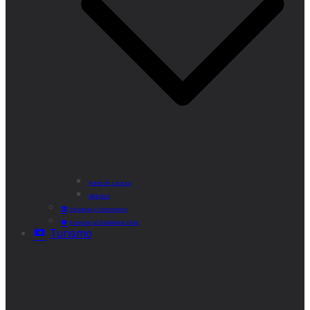
Punto de Lectura
Bibliobús
Velatorio y Cementerio
Atención al Ciudadano CAM
Turismo