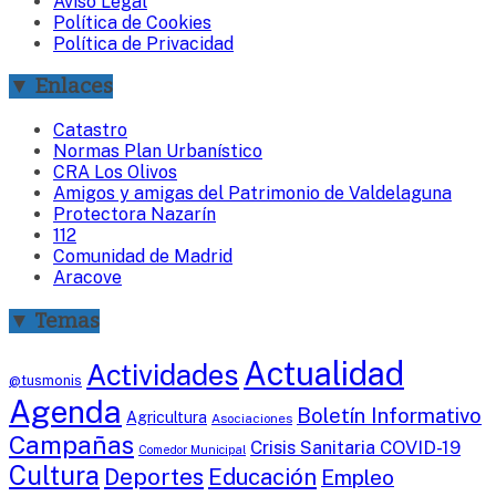
Aviso Legal
Política de Cookies
Política de Privacidad
▼ Enlaces
Catastro
Normas Plan Urbanístico
CRA Los Olivos
Amigos y amigas del Patrimonio de Valdelaguna
Protectora Nazarín
112
Comunidad de Madrid
Aracove
▼ Temas
Actualidad
Actividades
@tusmonis
Agenda
Boletín Informativo
Agricultura
Asociaciones
Campañas
Crisis Sanitaria COVID-19
Comedor Municipal
Cultura
Deportes
Educación
Empleo