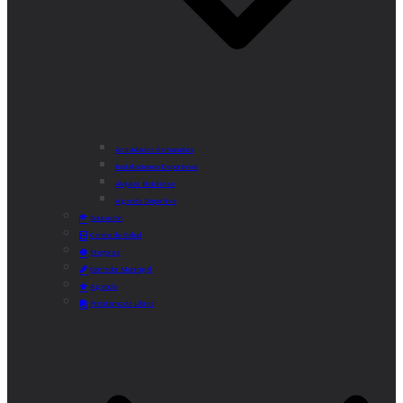
Actividades Semanales
Instalaciones Deportivas
Alquiler Bicicletas
Agenda Deportiva
Educación
Centro de Salud
Mayores
Comedor Municipal
Agenda
Préstamo de Libros