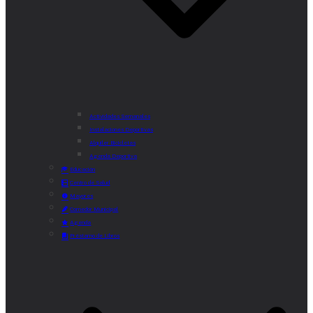
Actividades Semanales
Instalaciones Deportivas
Alquiler Bicicletas
Agenda Deportiva
Educación
Centro de Salud
Mayores
Comedor Municipal
Agenda
Préstamo de Libros