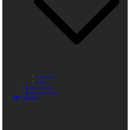
Punto de Lectura
Bibliobús
Velatorio y Cementerio
Atención al Ciudadano CAM
Turismo