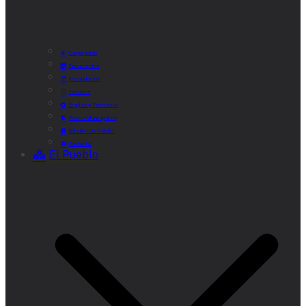
Corporación
Documentos
Recaudación
Horarios
Empleo y Formación
Plenos Municipales
Boletín «De Valde»
Contacta
El Pueblo