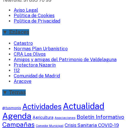
Teléfono: 91 893 70 99
Aviso Legal
Política de Cookies
Política de Privacidad
▼ Enlaces
Catastro
Normas Plan Urbanístico
CRA Los Olivos
Amigos y amigas del Patrimonio de Valdelaguna
Protectora Nazarín
112
Comunidad de Madrid
Aracove
▼ Temas
Actualidad
Actividades
@tusmonis
Agenda
Boletín Informativo
Agricultura
Asociaciones
Campañas
Crisis Sanitaria COVID-19
Comedor Municipal