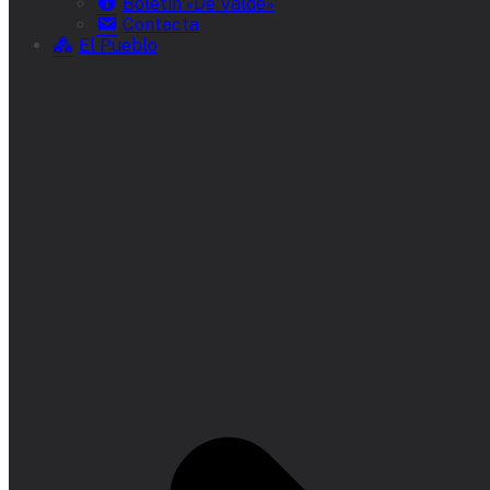
Boletín «De Valde»
Contacta
El Pueblo