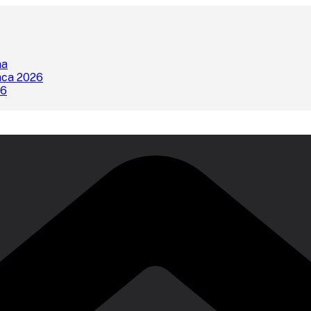
na
nca 2026
26