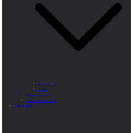
Punto de Lectura
Bibliobús
Velatorio y Cementerio
Atención al Ciudadano CAM
Turismo