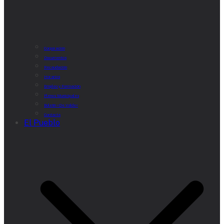
Corporación
Documentos
Recaudación
Horarios
Empleo y Formación
Plenos Municipales
Boletín «De Valde»
Contacta
El Pueblo