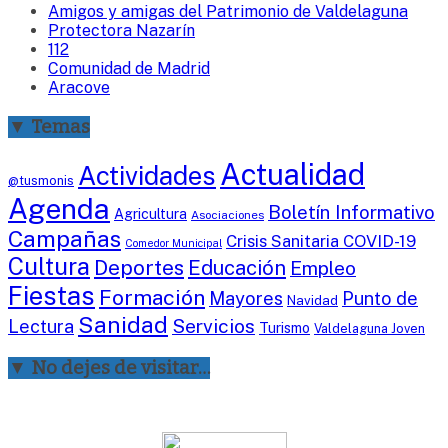
Amigos y amigas del Patrimonio de Valdelaguna
Protectora Nazarín
112
Comunidad de Madrid
Aracove
▼ Temas
Actualidad
Actividades
@tusmonis
Agenda
Boletín Informativo
Agricultura
Asociaciones
Campañas
Crisis Sanitaria COVID-19
Comedor Municipal
Cultura
Deportes
Educación
Empleo
Fiestas
Formación
Mayores
Punto de
Navidad
Sanidad
Servicios
Lectura
Turismo
Valdelaguna Joven
▼ No dejes de visitar…