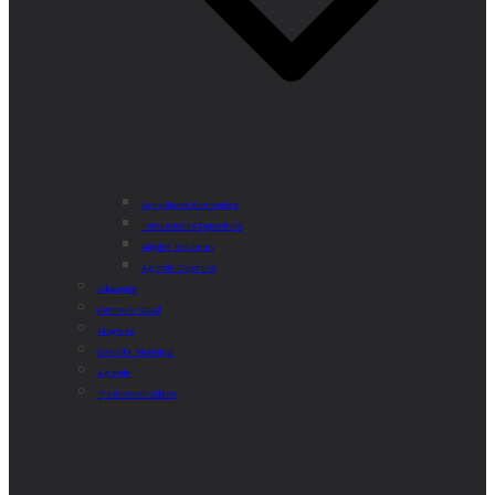
Actividades Semanales
Instalaciones Deportivas
Alquiler Bicicletas
Agenda Deportiva
Educación
Centro de Salud
Mayores
Comedor Municipal
Agenda
Préstamo de Libros