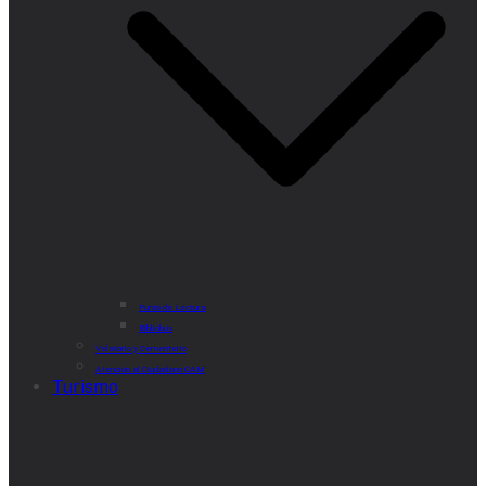
Punto de Lectura
Bibliobús
Velatorio y Cementerio
Atención al Ciudadano CAM
Turismo