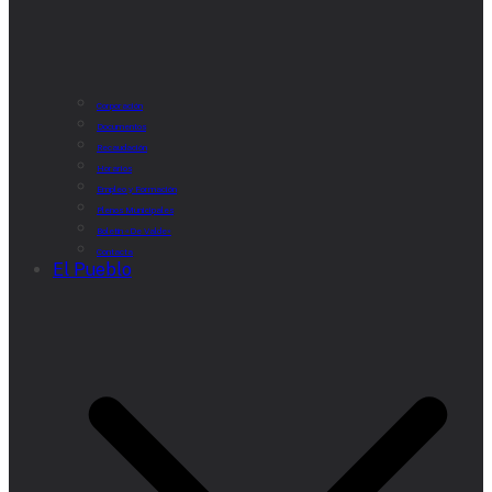
Corporación
Documentos
Recaudación
Horarios
Empleo y Formación
Plenos Municipales
Boletín «De Valde»
Contacta
El Pueblo