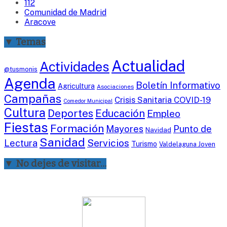
112
Comunidad de Madrid
Aracove
▼ Temas
Actualidad
Actividades
@tusmonis
Agenda
Boletín Informativo
Agricultura
Asociaciones
Campañas
Crisis Sanitaria COVID-19
Comedor Municipal
Cultura
Deportes
Educación
Empleo
Fiestas
Formación
Mayores
Punto de
Navidad
Sanidad
Servicios
Lectura
Turismo
Valdelaguna Joven
▼ No dejes de visitar…