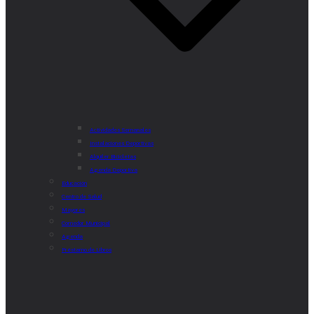
Actividades Semanales
Instalaciones Deportivas
Alquiler Bicicletas
Agenda Deportiva
Educación
Centro de Salud
Mayores
Comedor Municipal
Agenda
Préstamo de Libros