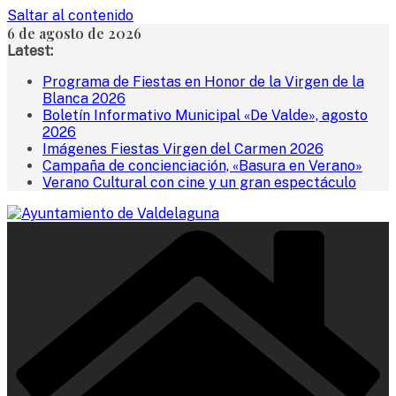
Saltar al contenido
6 de agosto de 2026
Latest:
Programa de Fiestas en Honor de la Virgen de la
Blanca 2026
Boletín Informativo Municipal «De Valde», agosto
2026
Imágenes Fiestas Virgen del Carmen 2026
Campaña de concienciación, «Basura en Verano»
Verano Cultural con cine y un gran espectáculo