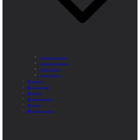
Actividades Semanales
Instalaciones Deportivas
Alquiler Bicicletas
Agenda Deportiva
Educación
Centro de Salud
Mayores
Comedor Municipal
Agenda
Préstamo de Libros