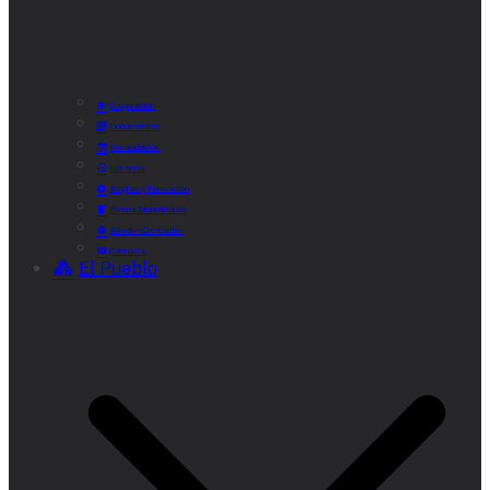
Corporación
Documentos
Recaudación
Horarios
Empleo y Formación
Plenos Municipales
Boletín «De Valde»
Contacta
El Pueblo