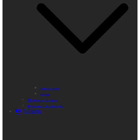
Punto de Lectura
Bibliobús
Velatorio y Cementerio
Atención al Ciudadano CAM
Turismo