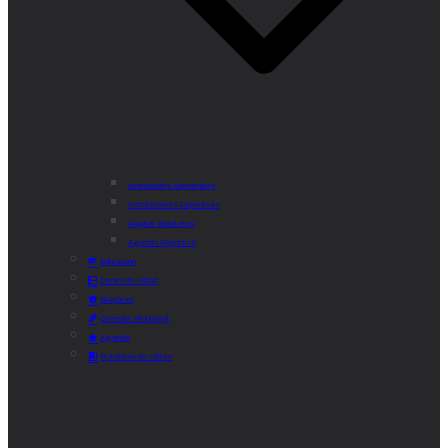
Actividades Semanales
Instalaciones Deportivas
Alquiler Bicicletas
Agenda Deportiva
Educación
Centro de Salud
Mayores
Comedor Municipal
Agenda
Préstamo de Libros