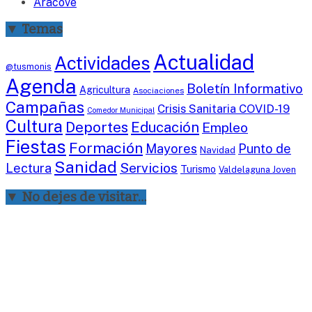
Aracove
▼ Temas
Actualidad
Actividades
@tusmonis
Agenda
Boletín Informativo
Agricultura
Asociaciones
Campañas
Crisis Sanitaria COVID-19
Comedor Municipal
Cultura
Deportes
Educación
Empleo
Fiestas
Formación
Mayores
Punto de
Navidad
Sanidad
Servicios
Lectura
Turismo
Valdelaguna Joven
▼ No dejes de visitar…