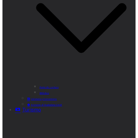
Punto de Lectura
Bibliobús
Velatorio y Cementerio
Atención al Ciudadano CAM
Turismo