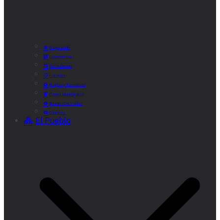
Corporación
Documentos
Recaudación
Horarios
Empleo y Formación
Plenos Municipales
Boletín «De Valde»
Contacta
El Pueblo