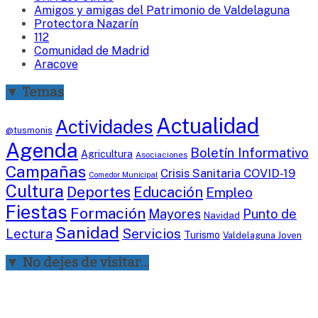
Amigos y amigas del Patrimonio de Valdelaguna
Protectora Nazarín
112
Comunidad de Madrid
Aracove
▼ Temas
Actualidad
Actividades
@tusmonis
Agenda
Boletín Informativo
Agricultura
Asociaciones
Campañas
Crisis Sanitaria COVID-19
Comedor Municipal
Cultura
Deportes
Educación
Empleo
Fiestas
Formación
Mayores
Punto de
Navidad
Sanidad
Servicios
Lectura
Turismo
Valdelaguna Joven
▼ No dejes de visitar…