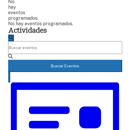
No
hay
eventos
programados.
No hay eventos programados.
Actividades
Navegación
Buscar
Introduce
de
la
búsqueda
palabra
clave.
y
Busca
Buscar Eventos
vistas
Eventos
Navegación
para
de
Lista
de
la
Eventos
vistas
palabra
clave.
de
Evento