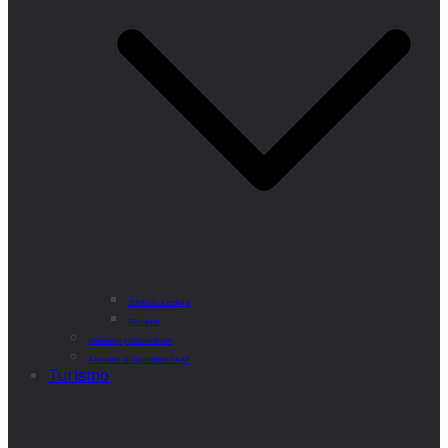
Punto de Lectura
Bibliobús
Velatorio y Cementerio
Atención al Ciudadano CAM
Turismo