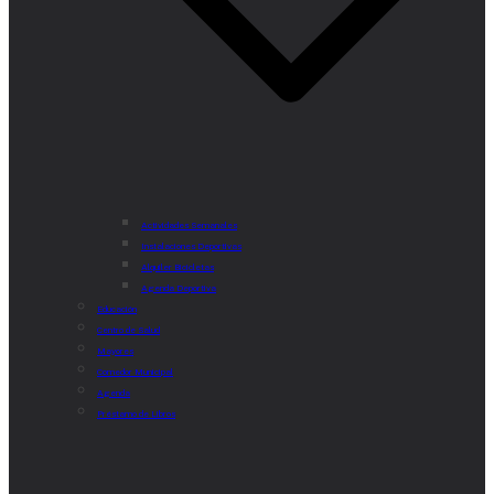
Actividades Semanales
Instalaciones Deportivas
Alquiler Bicicletas
Agenda Deportiva
Educación
Centro de Salud
Mayores
Comedor Municipal
Agenda
Préstamo de Libros