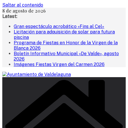
Saltar al contenido
8 de agosto de 2026
Latest:
Gran espectáculo acrobático «Fins al Cel»
Licitación para adquisición de solar para futura
piscina
Programa de Fiestas en Honor de la Virgen de la
Blanca 2026
Boletín Informativo Municipal «De Valde», agosto
2026
Imágenes Fiestas Virgen del Carmen 2026