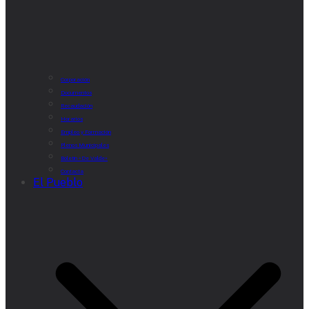
Corporación
Documentos
Recaudación
Horarios
Empleo y Formación
Plenos Municipales
Boletín «De Valde»
Contacta
El Pueblo